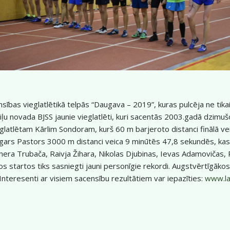
censības vieglatlētikā telpās “Daugava – 2019”, kuras pulcēja ne tik
eiļu novada BJSS jaunie vieglatlēti, kuri sacentās 2003.gadā dzimuš
atlētam Kārlim Sondoram, kurš 60 m barjeroto distanci finālā vei
dgars Pastors 3000 m distanci veica 9 minūtēs 47,8 sekundēs, ka
era Trubača, Raivja Žihara, Nikolas Djubinas, Ievas Adamovičas, R
jos startos tiks sasniegti jauni personīgie rekordi. Augstvērtīgāko
Interesenti ar visiem sacensību rezultātiem var iepazīties:
www.lat