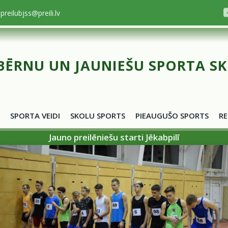
preilubjss@preili.lv
BĒRNU UN JAUNIEŠU SPORTA S
SPORTA VEIDI
SKOLU SPORTS
PIEAUGUŠO SPORTS
RE
Jauno preilēniešu starti Jēkabpilī