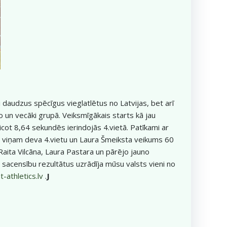
ai daudzus spēcīgus vieglatlētus no Latvijas, bet arī
o un vecāki grupā. Veiksmīgākais starts kā jau
cot 8,64 sekundēs ierindojās 4.vietā. Patīkami ar
s viņam deva 4.vietu un Laura Šmeiksta veikums 60
aita Vilcāna, Laura Pastara un pārējo jauno
s sacensību rezultātus uzrādīja mūsu valsts vieni no
-athletics.lv
.
J