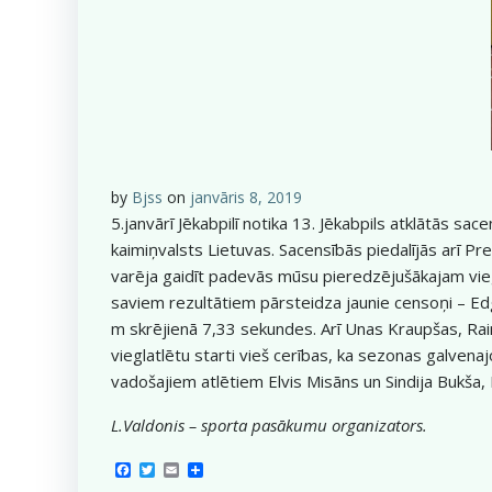
by
Bjss
on
janvāris 8, 2019
5.janvārī Jēkabpilī notika 13. Jēkabpils atklātās sa
kaimiņvalsts Lietuvas. Sacensībās piedalījās arī Pr
varēja gaidīt padevās mūsu pieredzējušākajam viegl
saviem rezultātiem pārsteidza jaunie censoņi – E
m skrējienā 7,33 sekundes. Arī Unas Kraupšas, Rain
vieglatlētu starti vieš cerības, ka sezonas galvena
vadošajiem atlētiem Elvis Misāns un Sindija Bukša, 
L.Valdonis – sporta pasākumu organizators.
Facebook
Twitter
Email
Share