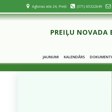
Skip
Aglonas iela 24, Preiļi
(371) 65322649
to
content
PREIĻU NOVADA 
JAUNUMI
KALENDĀRS
DOKUMENTI