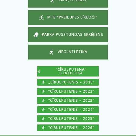
MTB “PREIĻUPES LĪKLOČI”
PARKA PUSSTUNDAS SKRĒJIENS
VIEGLATLETIKA
“CĪRUĻPUTEŅA”
STATISTIKA
„CĪRUĻPUTENIS – 2019”
“CĪRUĻPUTENIS – 2022”
“CĪRUĻPUTENIS – 2023”
“CĪRUĻPUTENIS – 2024”
“CĪRUĻPUTENIS – 2025”
“CĪRUĻPUTENIS – 2026”