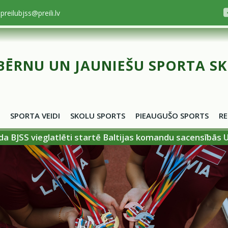
preilubjss@preili.lv
BĒRNU UN JAUNIEŠU SPORTA S
SPORTA VEIDI
SKOLU SPORTS
PIEAUGUŠO SPORTS
RE
da BJSS vieglatlēti startē Baltijas komandu sacensībās 