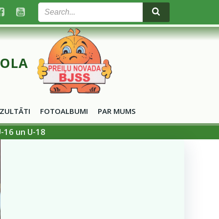
KOLA
ZULTĀTI
FOTOALBUMI
PAR MUMS
U-16 un U-18