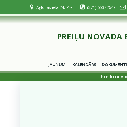
Skip
Aglonas iela 24, Preiļi
(371) 65322649
to
content
PREIĻU NOVADA 
JAUNUMI
KALENDĀRS
DOKUMENTI
Preiļu nova