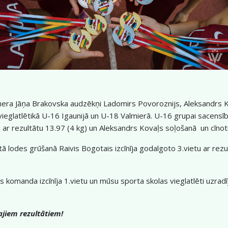
renera Jāņa Brakovska audzēkņi Ladomirs Povoroznijs, Aleksandrs 
eglatlētikā U-16 Igaunijā un U-18 Valmierā. U-16 grupai sacensības n
 ar rezultātu 13.97 (4 kg) un Aleksandrs Kovaļs soļošanā un cīnoti
tā lodes grūšanā Raivis Bogotais izcīnīja godalgoto 3.vietu ar re
omanda izcīnīja 1.vietu un mūsu sporta skolas vieglatlēti uzradīja
ajiem rezultātiem!