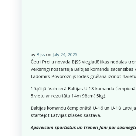
by
Bjss
on
July 24, 2025
Četri Preiļu novada BJSS vieglatlētikas nodaļas t
veiksmīgi nostartēja Baltijas komandu sacensības vi
Ladomirs Povoroznijs lodes grūšanā izcīnot 4.vietu
15.jūlijā Valmierā Baltijas U 18 komandu čempionā
5.vietu ar rezultātu 14m 98cm( 5kg).
Baltijas komandu čempionātā U-16 un U-18 Latvijas k
startējot Latvijas izlases sastāvā.
Apsveicam sportistus un treneri Jāni par sasniegt