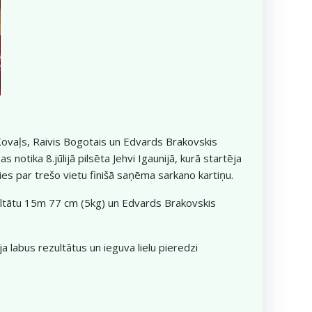
Kovaļs, Raivis Bogotais un Edvards Brakovskis
otika 8.jūlijā pilsēta Jehvi Igaunijā, kurā startēja
es par trešo vietu finišā saņēma sarkano kartiņu.
zultātu 15m 77 cm (5kg) un Edvards Brakovskis
 labus rezultātus un ieguva lielu pieredzi