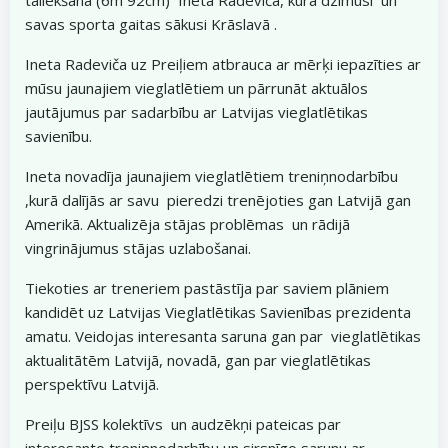
savas sporta gaitas sākusi Krāslavā .
Ineta Radeviča uz Preiļiem atbrauca ar mērķi iepazīties ar
mūsu jaunajiem vieglatlētiem un pārrunāt aktuālos
jautājumus par sadarbību ar Latvijas vieglatlētikas
savienību.
Ineta novadīja jaunajiem vieglatlētiem treniņnodarbību
,kurā dalījās ar savu pieredzi trenējoties gan Latvijā gan
Amerikā. Aktualizēja stājas problēmas un rādijā
vingrinājumus stājas uzlabošanai.
Tiekoties ar treneriem pastāstīja par saviem plāniem
kandidēt uz Latvijas Vieglatlētikas Savienības prezidenta
amatu. Veidojas interesanta saruna gan par vieglatlētikas
aktualitātēm Latvijā, novadā, gan par vieglatlētikas
perspektīvu Latvijā.
Preiļu BJSS kolektīvs un audzēkņi pateicas par
interesanto treniņnodarbību un sirsnīgo sarunu ar