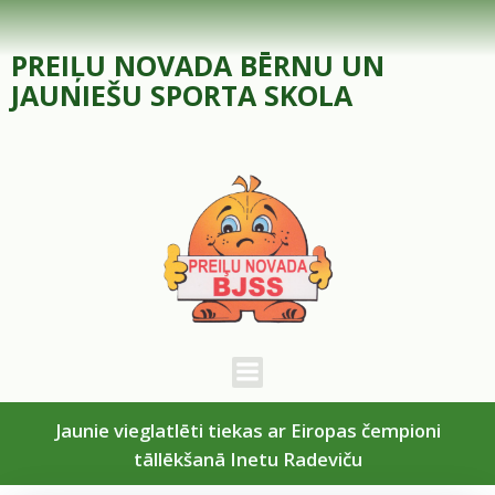
Skip
to
PREIĻU NOVADA BĒRNU UN
content
JAUNIEŠU SPORTA SKOLA
Jaunie vieglatlēti tiekas ar Eiropas čempioni
tāllēkšanā Inetu Radeviču