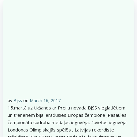
by
Bjss
on
March 16, 2017
15.martā uz tikšanos ar Preiļu novada BJSS vieglatlētiem
un treneriem bija ieradusies Eiropas čempione ,Pasaules
čempionāta sudraba medaļas ieguvēja, 4.vietas ieguvēja
Londonas Olimpiskajās spēlēs , Latvijas rekordiste
tāllēkšanā (6m 92cm) Ineta Radeviča, kura dzimusi un