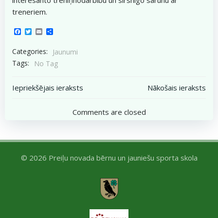
treneriem.
Facebook
Twitter
Email
Share
Categories:
Jaunumi
Tags:
No Tag
Post
Post
Iepriekšējais ieraksts
Nākošais ieraksts
navigation
navigation
Comments are closed
© 2026 Preiļu novada bērnu un jauniešu sporta skola