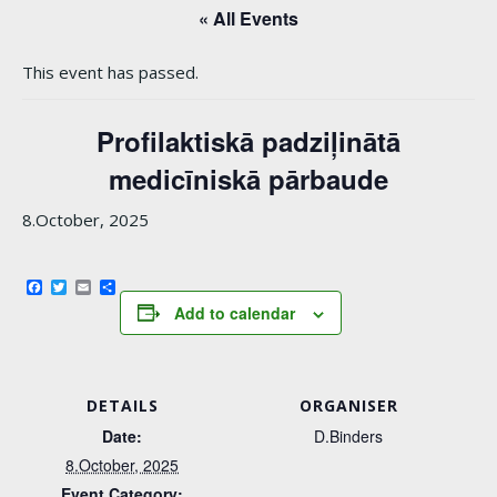
« All Events
This event has passed.
Profilaktiskā padziļinātā
medicīniskā pārbaude
8.October, 2025
Facebook
Twitter
Email
Share
Add to calendar
DETAILS
ORGANISER
Date:
D.Binders
8.October, 2025
Event Category: