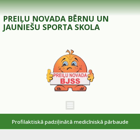
Skip
to
PREIĻU NOVADA BĒRNU UN
content
JAUNIEŠU SPORTA SKOLA
Profilaktiskā padziļinātā medicīniskā pārbaude