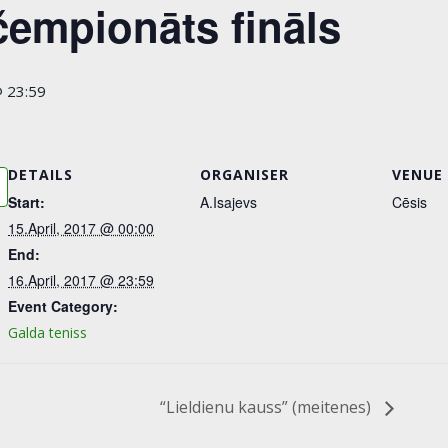
empionāts fināls
@ 23:59
DETAILS
ORGANISER
VENUE
Start:
A.Isajevs
Cēsis
15.April, 2017 @ 00:00
End:
16.April, 2017 @ 23:59
Event Category:
Galda teniss
“Lieldienu kauss” (meitenes)