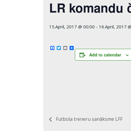
LR komandu č
15.April, 2017 @ 00:00
-
16.April, 2017 
Facebook
Twitter
Email
Share
Add to calendar
Futbola treneru sanāksme LFF