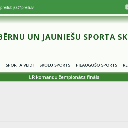
preilubjss@preili.lv
BĒRNU UN JAUNIEŠU SPORTA S
SPORTA VEIDI
SKOLU SPORTS
PIEAUGUŠO SPORTS
RE
LR komandu čempionāts fināls