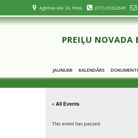
Skip
Aglonas iela 24, Preiļi
(371) 65322649
to
content
PREIĻU NOVADA 
JAUNUMI
KALENDĀRS
DOKUMENTI
« All Events
This event has passed.