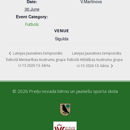
Date:
V.Martinovs
30.June
Event Category:
Futbols
VENUE
Sigulda
Latvijas Jaunatnes čempionāts
Latvijas Jaunatnes čempionāts
futbolā Meistarības Austrumu grupa
futbolā Attīstības Austrumu grupa
U-13 2026 13. kārta
U-15 2026 10. kārta
© 2026 Preiļu novada bērnu un jauniešu sporta skola