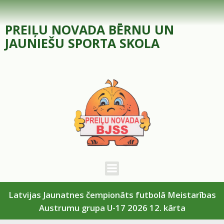
Skip
to
PREIĻU NOVADA BĒRNU UN
content
JAUNIEŠU SPORTA SKOLA
Latvijas Jaunatnes čempionāts futbolā Meistarības
Austrumu grupa U-17 2026 12. kārta