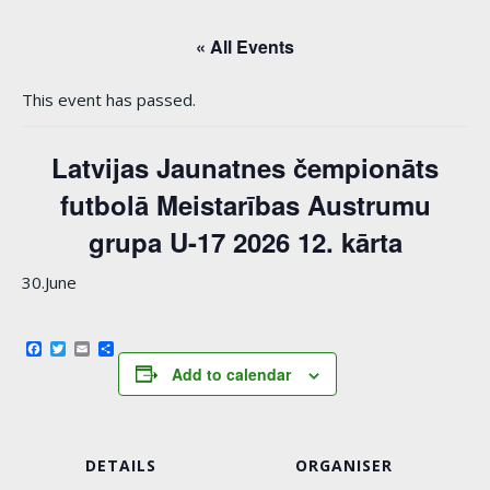
« All Events
This event has passed.
Latvijas Jaunatnes čempionāts
futbolā Meistarības Austrumu
grupa U-17 2026 12. kārta
30.June
Facebook
Twitter
Email
Share
Add to calendar
DETAILS
ORGANISER