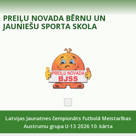
Skip
to
PREIĻU NOVADA BĒRNU UN
content
JAUNIEŠU SPORTA SKOLA
Latvijas Jaunatnes čempionāts futbolā Meistarības
Austrumu grupa U-13 2026 10. kārta