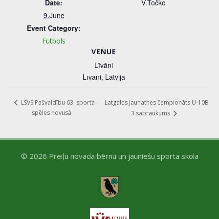
Date:
V.Točko
9.June
Event Category:
Futbols
VENUE
Līvāni
Līvāni
,
Latvija
Latgales Jaunatnes čempionāts U-10B
LSVS Pašvaldību 63. sporta
spēles novusā
3.sabraukums
© 2026 Preiļu novada bērnu un jauniešu sporta skola