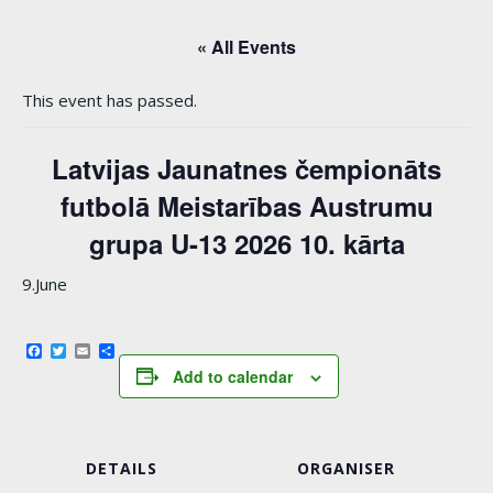
« All Events
This event has passed.
Latvijas Jaunatnes čempionāts
futbolā Meistarības Austrumu
grupa U-13 2026 10. kārta
9.June
Facebook
Twitter
Email
Share
Add to calendar
DETAILS
ORGANISER