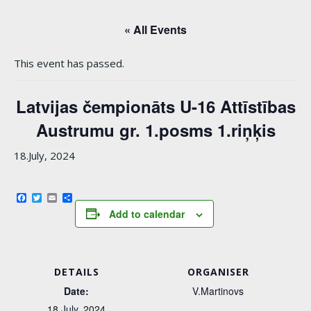
« All Events
This event has passed.
Latvijas čempionāts U-16 Attīstības
Austrumu gr. 1.posms 1.riņķis
18.July, 2024
Facebook
Twitter
Email
Share
Add to calendar
DETAILS
ORGANISER
Date:
V.Martinovs
18.July, 2024