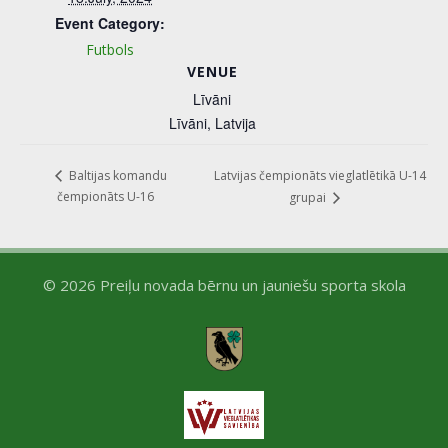
Event Category:
Futbols
VENUE
Līvāni
Līvāni
,
Latvija
Latvijas čempionāts vieglatlētikā U-14
Baltijas komandu
čempionāts U-16
grupai
© 2026 Preiļu novada bērnu un jauniešu sporta skola