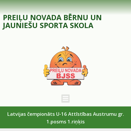
Skip
to
PREIĻU NOVADA BĒRNU UN
content
JAUNIEŠU SPORTA SKOLA
Latvijas čempionāts U-16 Attīstības Austrumu gr.
1.posms 1.riņķis