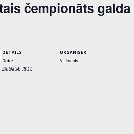
ātais čempionāts galda 
DETAILS
ORGANISER
Date:
V.Limanis
25.March, 2017