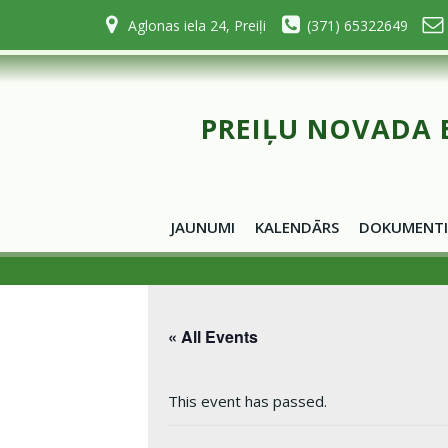
Skip
Aglonas iela 24, Preiļi
(371) 65322649
to
content
PREIĻU NOVADA 
JAUNUMI
KALENDĀRS
DOKUMENTI
« All Events
This event has passed.