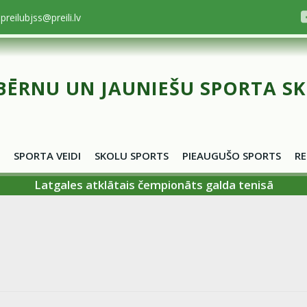
preilubjss@preili.lv
BĒRNU UN JAUNIEŠU SPORTA S
SPORTA VEIDI
SKOLU SPORTS
PIEAUGUŠO SPORTS
RE
Latgales atklātais čempionāts galda tenisā