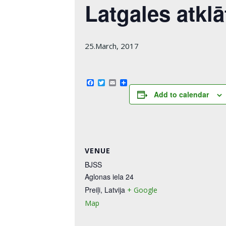
Latgales atkl
25.March, 2017
Facebook
Twitter
Email
Share
Add to calendar
VENUE
BJSS
Aglonas iela 24
Preiļi
,
Latvija
+ Google
Map